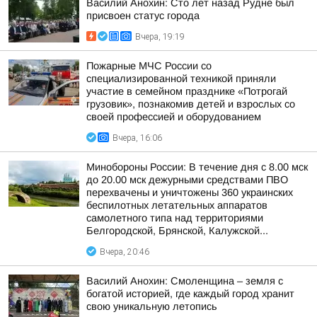
Василий Анохин: Сто лет назад Рудне был
присвоен статус города
Вчера, 19:19
Пожарные МЧС России со
специализированной техникой приняли
участие в семейном празднике «Потрогай
грузовик», познакомив детей и взрослых со
своей профессией и оборудованием
Вчера, 16:06
Минобороны России: В течение дня с 8.00 мск
до 20.00 мск дежурными средствами ПВО
перехвачены и уничтожены 360 украинских
беспилотных летательных аппаратов
самолетного типа над территориями
Белгородской, Брянской, Калужской...
Вчера, 20:46
Василий Анохин: Смоленщина – земля с
богатой историей, где каждый город хранит
свою уникальную летопись