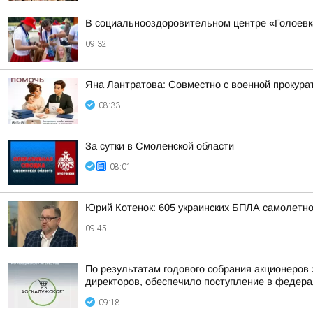
В социальнооздоровительном центре «Голоевк
09:32
Яна Лантратова: Совместно с военной прокура
08:33
За сутки в Смоленской области
08:01
Юрий Котенок: 605 украинских БПЛА самолетн
09:45
По результатам годового собрания акционеров
директоров, обеспечило поступление в федера
09:18