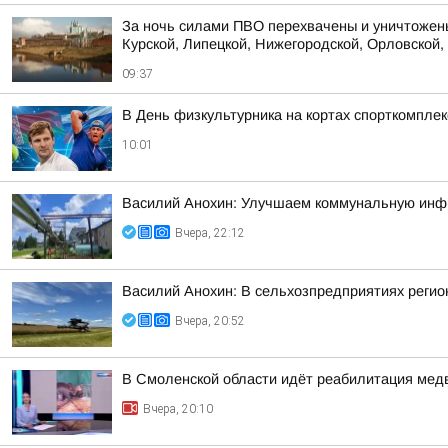
За ночь силами ПВО перехвачены и уничтожены
Курской, Липецкой, Нижегородской, Орловской, 
09:37
В День физкультурника на кортах спорткомпле
10:01
Василий Анохин: Улучшаем коммунальную инфр
Вчера, 22:12
Василий Анохин: В сельхозпредприятиях регио
Вчера, 20:52
В Смоленской области идёт реабилитация ме
Вчера, 20:10