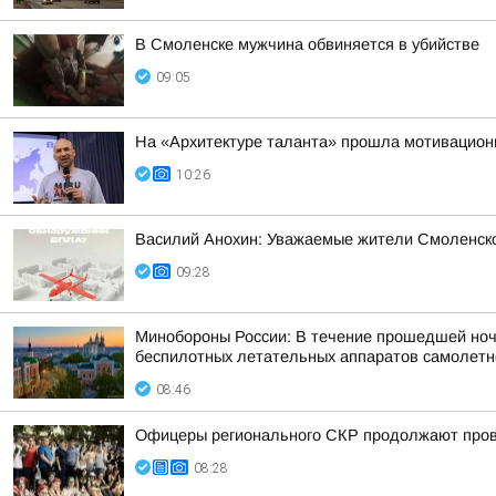
В Смоленске мужчина обвиняется в убийстве
09:05
На «Архитектуре таланта» прошла мотивацион
10:26
Василий Анохин: Уважаемые жители Смоленско
09:28
Минобороны России: В течение прошедшей ночи 
беспилотных летательных аппаратов самолетног
08:46
Офицеры регионального СКР продолжают прово
08:28