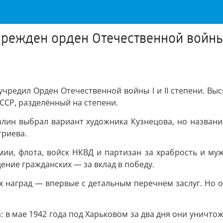
учрежден орден Отечественной войн
чредил Орден Отечественной войны I и II степени. Выс
ССР, разделённый на степени.
талин выбрал вариант художника Кузнецова, но названи
триева.
и, флота, войск НКВД и партизан за храбрость и муже
ение гражданских — за вклад в победу.
 наград — впервые с детальным перечнем заслуг. Но о
 в мае 1942 года под Харьковом за два дня они уничтож