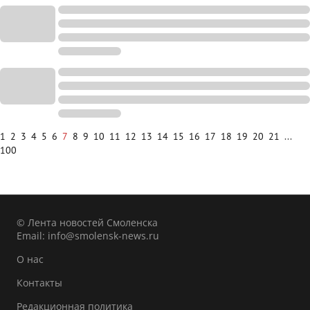
1
2
3
4
5
6
7
8
9
10
11
12
13
14
15
16
17
18
19
20
21
...
100
© Лента новостей Смоленска
Email:
info@smolensk-news.ru
О нас
Контакты
Редакционная политика