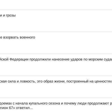
и и грозы
е взорвать военного
ской Федерации продолжили нанесение ударов по морским суда
ская сила и ловкость, это образ жизни, построенный на ценностя
доемах с начала купального сезона и почему люди продолжают р
гион 67» ответил...