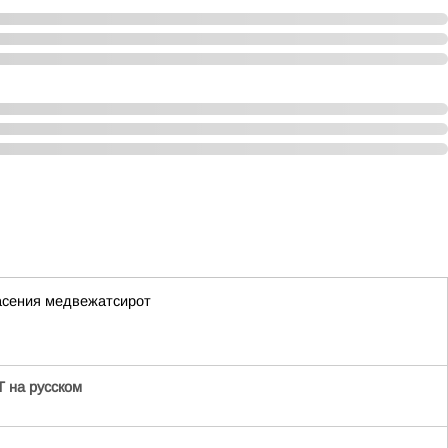
асения медвежатсирот
 на русском