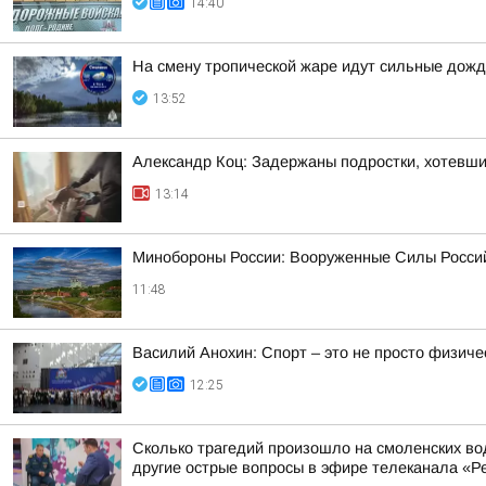
14:40
На смену тропической жаре идут сильные дожд
13:52
Александр Коц: Задержаны подростки, хотевши
13:14
Минобороны России: Вооруженные Силы Россий
11:48
Василий Анохин: Спорт – это не просто физиче
12:25
Сколько трагедий произошло на смоленских во
другие острые вопросы в эфире телеканала «Ре