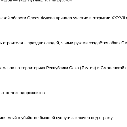
лмазов — указ Путина//
RT на русском
ской области Олеся Жукова приняла участие в открытии XXXVII
 строителя – праздник людей, чьими руками создаётся облик См
алмазов на территориях Республики Саха (Якутия) и Смоленской 
ых железнодорожников
иняемый в убийстве бывшей супруги заключен под стражу