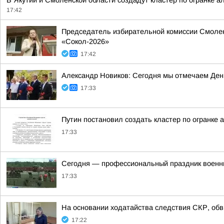
В Якутии и Смоленской области создадут кластер по огранке а
17:42
Председатель избирательной комиссии Смолен
«Сокол-2026»
17:42
Александр Новиков: Сегодня мы отмечаем День
17:33
Путин постановил создать кластер по огранке 
17:33
Сегодня — профессиональный праздник военн
17:33
На основании ходатайства следствия СКР, обв
17:22