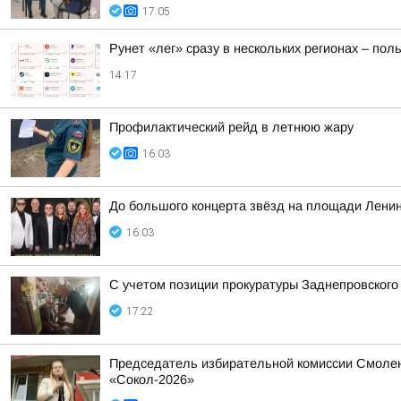
17:05
Рунет «лег» сразу в нескольких регионах – по
14:17
Профилактический рейд в летнюю жару
16:03
До большого концерта звёзд на площади Ленин
16:03
С учетом позиции прокуратуры Заднепровского
17:22
Председатель избирательной комиссии Смолен
«Сокол-2026»