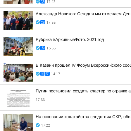
17:42
Александр Новиков: Сегодня мы отмечаем День
17:33
Рубрика #АрхивныеФото. 2021 год
16:33
В Казани прошел IV Форум Всероссийского соо
14:17
Путин постановил создать кластер по огранке 
17:33
На основании ходатайства следствия СКР, обв
17:22