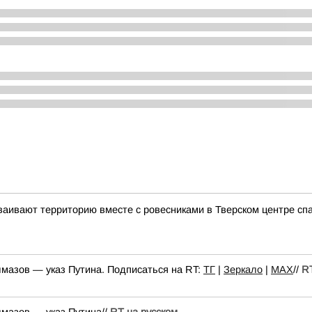
аивают территорию вместе с ровесниками в Тверском центре сп
лмазов — указ Путина. Подписаться на RT:
ТГ
|
Зеркало
|
MAX
//
RT