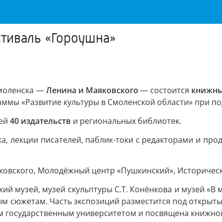
тиваль «Гороушна»
моленска —
Ленина и Маяковского
— состоится
книжны
аммы «Развитие культуры в Смоленской области» при по
лей
40 издательств
и региональных библиотек.
, лекции писателей, паблик-токи с редакторами и про
ковского, Молодёжный центр «Пушкинский», Историческ
ий музей, музей скульптуры С.Т. Конёнкова и музей «В
 сюжетам. Часть экспозиций разместится под открытым
им государственным университетом и посвящена книжно