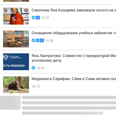
Смолянка Яна Козырева завоевала золото на 
15:07
Оснащение оборудования учебных кабинетов «
14:36
Яна Лантратова: Совместно с прокуратурой М
уголовному делу
16:07
Медвежата Серафим, Сёма и Сима активно осв
18:13