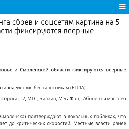
га сбоев и соцсетям картина на 5
асти фиксируются веерные
ковье и Смоленской области фиксируются веерные
тиводействия беспилотникам (БПЛА).
аторски (Т2, МТС, Билайн, МегаФон). Абоненты массово
 Смоленска) подтверждают в локальных пабликах, что
ет до критических скоростей. Местные власти ранее