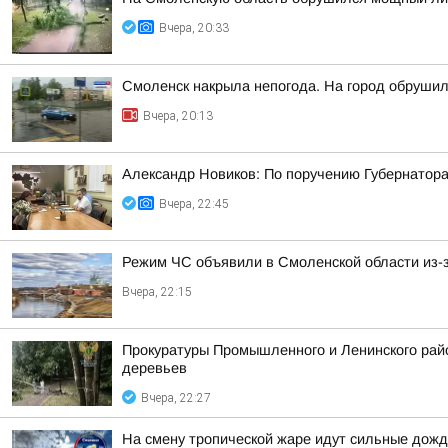
Вчера, 20:33
Смоленск накрыла непогода. На город обруши
Вчера, 20:13
Александр Новиков: По поручению Губернатора
Вчера, 22:45
Режим ЧС объявили в Смоленской области из-з
Вчера, 22:15
Прокуратуры Промышленного и Ленинского райо
деревьев
Вчера, 22:27
На смену тропической жаре идут сильные дожд