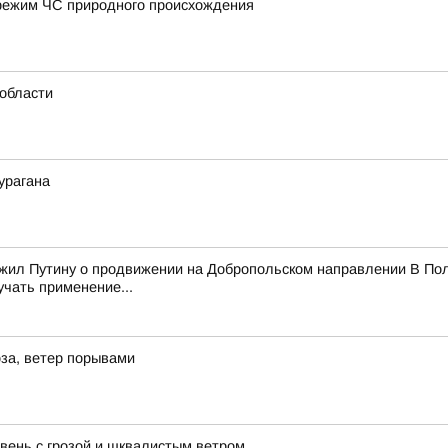
режим ЧС природного происхождения
области
урагана
ожил Путину о продвижении на Добропольском направлении В Пол
учать применение...
за, ветер порывами
ень с грозой и шквалистым ветром