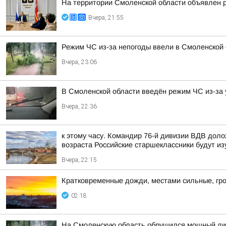
На территории Смоленской области объявлен 
Вчера, 21:55
Режим ЧС из-за непогоды ввели в Смоленской 
Вчера, 23:06
В Смоленской области введён режим ЧС из-за 
Вчера, 22:36
к этому часу. Командир 76-й дивизии ВДВ дол
возраста Российские старшеклассники будут из
Вчера, 22:15
Кратковременные дожди, местами сильные, гро
02:18
На Смоленскую область обрушился мощный лив