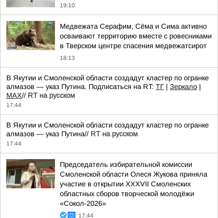
19:10
Медвежата Серафим, Сёма и Сима активно
осваивают территорию вместе с ровесниками
в Тверском центре спасения медвежатсирот
18:13
В Якутии и Смоленской области создадут кластер по огранке
алмазов — указ Путина. Подписаться на RT:
ТГ
|
Зеркало
|
MAX
//
RT на русском
17:44
В Якутии и Смоленской области создадут кластер по огранке
алмазов — указ Путина//
RT на русском
17:44
Председатель избирательной комиссии
Смоленской области Олеся Жукова приняла
участие в открытии XXXVII Смоленских
областных сборов творческой молодёжи
«Сокол-2026»
17:44