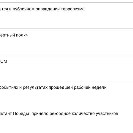
ется в публичном оправдании терроризма
мертный полк»
 ВСМ
 событиях и результатах прошедшей рабочей недели
иктант Победы" приняло рекордное количество участников