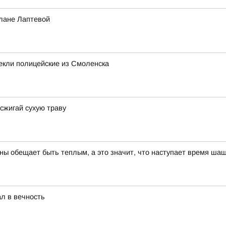
тлане Лаптевой
екли полицейские из Смоленска
сжигай сухую траву
сны обещает быть теплым, а это значит, что наступает время ш
ал в вечность