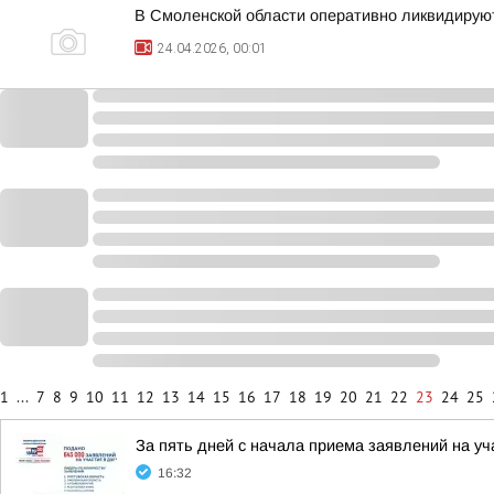
В Смоленской области оперативно ликвидирую
24.04.2026, 00:01
1
...
7
8
9
10
11
12
13
14
15
16
17
18
19
20
21
22
23
24
25
За пять дней с начала приема заявлений на у
16:32