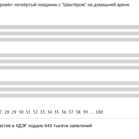
 провёл четвёртый поединок с "Шахтёром" на домашней арене
7
28
29
30
31
32
33
34
35
36
37
38
39
...
100
частие в #ДЭГ подано 643 тысячи заявлений