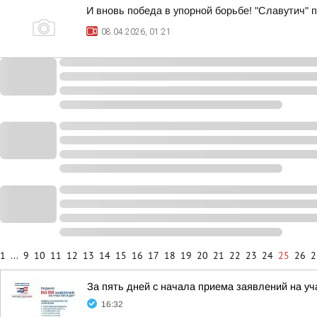
И вновь победа в упорной борьбе! "Славутич"
08.04.2026, 01:21
1
...
9
10
11
12
13
14
15
16
17
18
19
20
21
22
23
24
25
26
2
За пять дней с начала приема заявлений на у
16:32